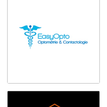
Application mobile
CRM
Developpement
Site Vitrine
Easyopto