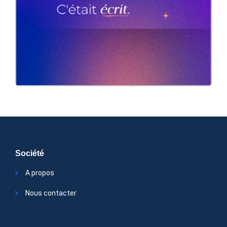
Application mobile
CRM
Developpement
Recrutement
Site Vitrine
Twelv
Société
A propos
Nous contacter