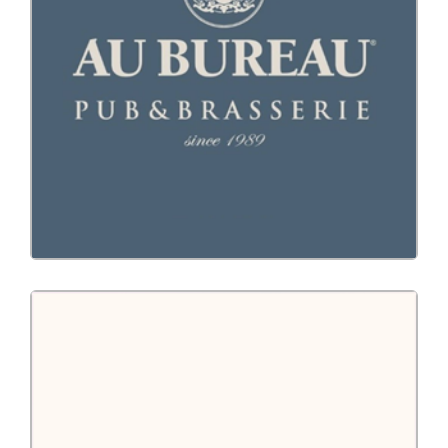
CRM
Design
Developpement
Site Vitrine
Au Bureau