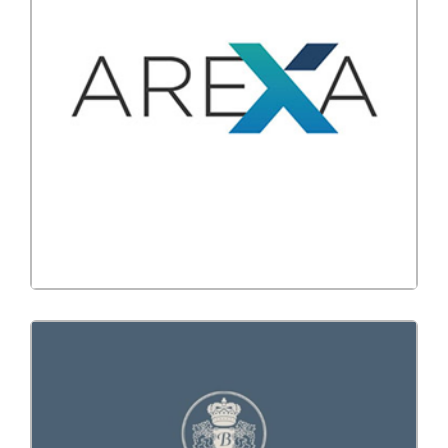
CRM
Developpement
Recrutement
Arexa