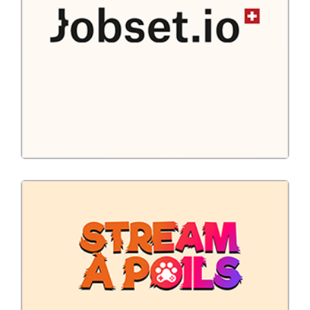
CRM
Developpement
Site Vitrine
Jobset