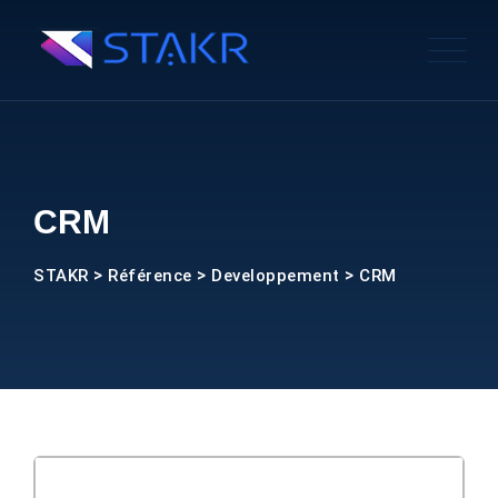
Skip
to
content
CRM
>
>
>
STAKR
Référence
Developpement
CRM