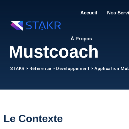
Skip
to
Accueil
Nos Serv
content
À Propos
Mustcoach
>
>
>
STAKR
Référence
Developpement
Application Mob
Le Contexte