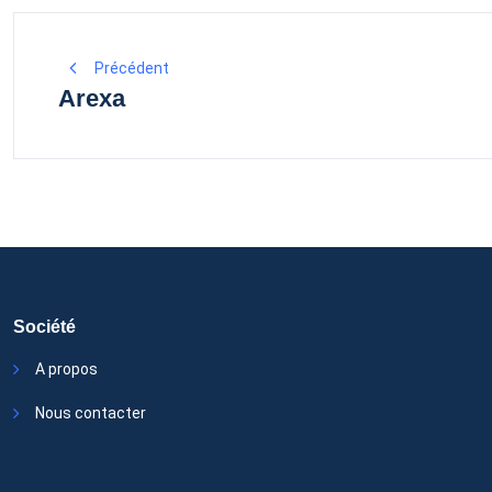
Navigation
Précédent
Arexa
de
l’article
Société
A propos
Nous contacter