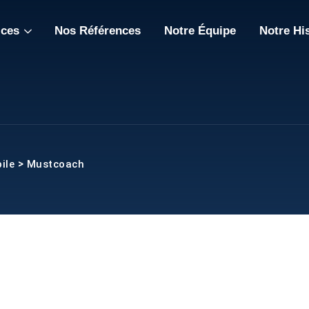
ices
Nos Références
Notre Équipe
Notre Hi
>
ile
Mustcoach