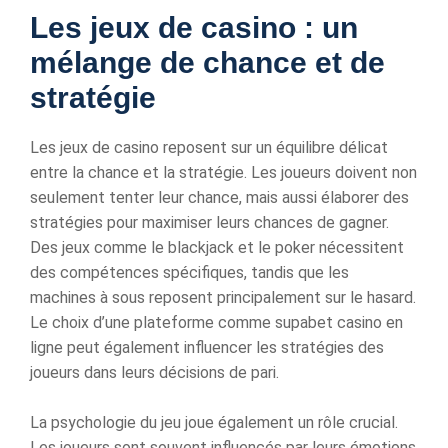
Les jeux de casino : un
mélange de chance et de
stratégie
Les jeux de casino reposent sur un équilibre délicat
entre la chance et la stratégie. Les joueurs doivent non
seulement tenter leur chance, mais aussi élaborer des
stratégies pour maximiser leurs chances de gagner.
Des jeux comme le blackjack et le poker nécessitent
des compétences spécifiques, tandis que les
machines à sous reposent principalement sur le hasard.
Le choix d’une plateforme comme supabet casino en
ligne peut également influencer les stratégies des
joueurs dans leurs décisions de pari.
La psychologie du jeu joue également un rôle crucial.
Les joueurs sont souvent influencés par leurs émotions