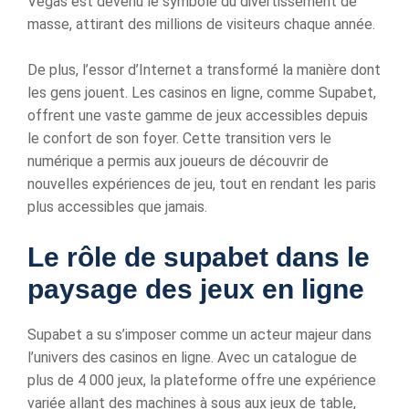
Vegas est devenu le symbole du divertissement de
masse, attirant des millions de visiteurs chaque année.
De plus, l’essor d’Internet a transformé la manière dont
les gens jouent. Les casinos en ligne, comme Supabet,
offrent une vaste gamme de jeux accessibles depuis
le confort de son foyer. Cette transition vers le
numérique a permis aux joueurs de découvrir de
nouvelles expériences de jeu, tout en rendant les paris
plus accessibles que jamais.
Le rôle de supabet dans le
paysage des jeux en ligne
Supabet a su s’imposer comme un acteur majeur dans
l’univers des casinos en ligne. Avec un catalogue de
plus de 4 000 jeux, la plateforme offre une expérience
variée allant des machines à sous aux jeux de table,