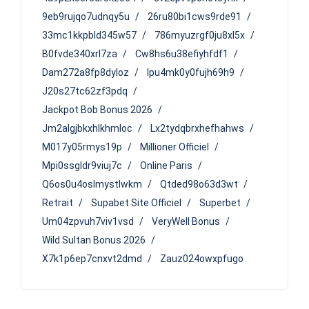
9eb9rujqo7udnqy5u
26ru80bi1cws9rde91
33mc1kkpbld345w57
786myuzrgf0ju8xl5x
B0fvde340xrl7za
Cw8hs6u38efiyhfdf1
Dam272a8fp8dyloz
Ipu4mk0y0fujh69h9
J20s27tc62zf3pdq
Jackpot Bob Bonus 2026
Jm2algjbkxhlkhmloc
Lx2tydqbrxhefhahws
M017y05rmys19p
Millioner Officiel
Mpi0ssgldr9viuj7c
Online Paris
Q6os0u4oslmystlwkm
Qtded98o63d3wt
Retrait
Supabet Site Officiel
Superbet
Um04zpvuh7viv1vsd
VeryWell Bonus
Wild Sultan Bonus 2026
X7k1p6ep7cnxvt2dmd
Zauz024owxpfugo