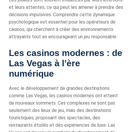
et leurs attentes, ce qui peut les amener à prendre des
décisions impulsives. Comprendre cette dynamique
psychologique est essentiel pour les opérateurs de
casinos, qui cherchent à créer des environnements
attrayants tout en encourageant un jeu responsable.
Les casinos modernes : de
Las Vegas à l’ère
numérique
Avec le développement de grandes destinations
comme Las Vegas, les casinos modernes ont atteint
de nouveaux sommets. Ces complexes ne sont pas
seulement des lieux de jeu, mais des destinations
touristiques, proposant des spectacles, des
restaurants étoilés et des expériences de luxe. Las