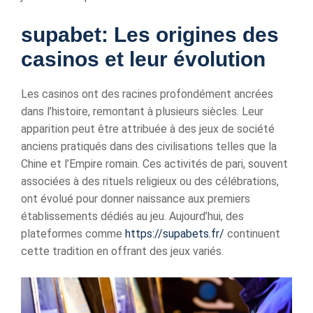
supabet: Les origines des
casinos et leur évolution
Les casinos ont des racines profondément ancrées
dans l’histoire, remontant à plusieurs siècles. Leur
apparition peut être attribuée à des jeux de société
anciens pratiqués dans des civilisations telles que la
Chine et l’Empire romain. Ces activités de pari, souvent
associées à des rituels religieux ou des célébrations,
ont évolué pour donner naissance aux premiers
établissements dédiés au jeu. Aujourd’hui, des
plateformes comme
https://supabets.fr/
continuent
cette tradition en offrant des jeux variés.