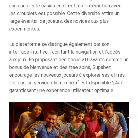
sans oublier le casino en direct, où l’interaction avec
les croupiers est possible. Cette diversité attire un
large éventail de joueurs, des novices aux plus
expérimentés.
La plateforme se distingue également par son
interface intuitive, facilitant la navigation et l’accès
aux jeux. En proposant des bonus attrayants comme un
bonus de bienvenue et des free spins, Supabet
encourage les nouveaux joueurs à explorer ses offres.
De plus, un service client réactif est disponible 24/7,
garantissant une expérience utilisateur optimale.