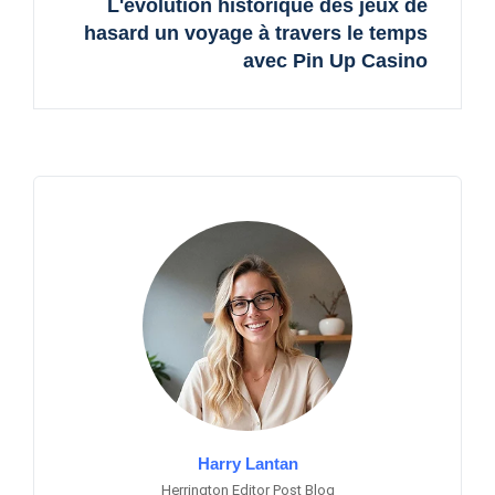
L'évolution historique des jeux de
hasard un voyage à travers le temps
avec Pin Up Casino
Harry Lantan
Herrington Editor Post Blog