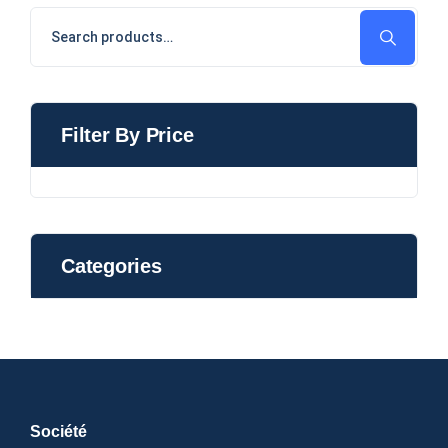
Filter By Price
Categories
Société