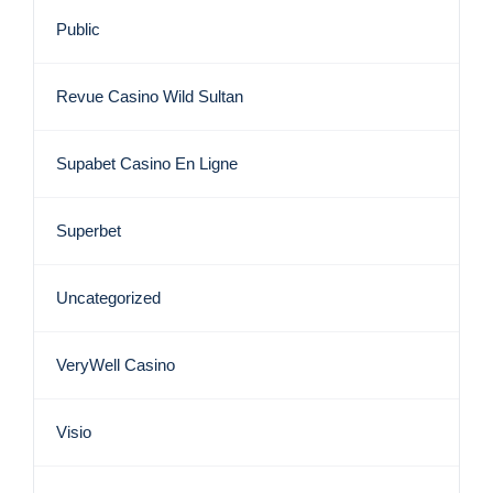
Public
Revue Casino Wild Sultan
Supabet Casino En Ligne
Superbet
Uncategorized
VeryWell Casino
Visio