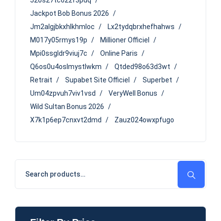
J20s27tc62zf3pdq
Jackpot Bob Bonus 2026
Jm2algjbkxhlkhmloc
Lx2tydqbrxhefhahws
M017y05rmys19p
Millioner Officiel
Mpi0ssgldr9viuj7c
Online Paris
Q6os0u4oslmystlwkm
Qtded98o63d3wt
Retrait
Supabet Site Officiel
Superbet
Um04zpvuh7viv1vsd
VeryWell Bonus
Wild Sultan Bonus 2026
X7k1p6ep7cnxvt2dmd
Zauz024owxpfugo