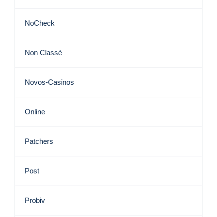
NoCheck
Non Classé
Novos-Casinos
Online
Patchers
Post
Probiv