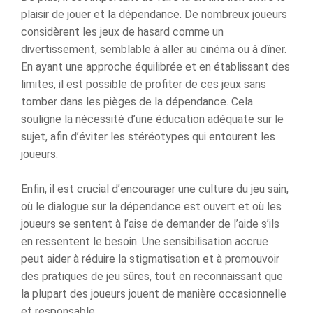
plaisir de jouer et la dépendance. De nombreux joueurs
considèrent les jeux de hasard comme un
divertissement, semblable à aller au cinéma ou à dîner.
En ayant une approche équilibrée et en établissant des
limites, il est possible de profiter de ces jeux sans
tomber dans les pièges de la dépendance. Cela
souligne la nécessité d’une éducation adéquate sur le
sujet, afin d’éviter les stéréotypes qui entourent les
joueurs.
Enfin, il est crucial d’encourager une culture du jeu sain,
où le dialogue sur la dépendance est ouvert et où les
joueurs se sentent à l’aise de demander de l’aide s’ils
en ressentent le besoin. Une sensibilisation accrue
peut aider à réduire la stigmatisation et à promouvoir
des pratiques de jeu sûres, tout en reconnaissant que
la plupart des joueurs jouent de manière occasionnelle
et responsable.