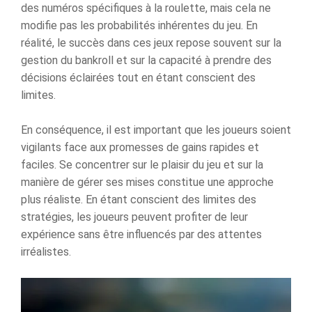
des numéros spécifiques à la roulette, mais cela ne
modifie pas les probabilités inhérentes du jeu. En
réalité, le succès dans ces jeux repose souvent sur la
gestion du bankroll et sur la capacité à prendre des
décisions éclairées tout en étant conscient des
limites.
En conséquence, il est important que les joueurs soient
vigilants face aux promesses de gains rapides et
faciles. Se concentrer sur le plaisir du jeu et sur la
manière de gérer ses mises constitue une approche
plus réaliste. En étant conscient des limites des
stratégies, les joueurs peuvent profiter de leur
expérience sans être influencés par des attentes
irréalistes.