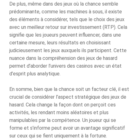
De plus, même dans des jeux où la chance semble
prédominante, comme les machines à sous, il existe
des éléments à considérer, tels que le choix des jeux
avec un meilleur retour sur investissement (RTP). Cela
signifie que les joueurs peuvent influencer, dans une
certaine mesure, leurs résultats en choisissant
judicieusement les jeux auxquels ils participent. Cette
nuance dans la compréhension des jeux de hasard
permet d’aborder l’univers des casinos avec un état
d’esprit plus analytique.
En somme, bien que la chance soit un facteur clé, il est
crucial de considérer l’aspect stratégique des jeux de
hasard. Cela change la façon dont on perçoit ces
activités, les rendant moins aléatoires et plus
manipulables par la compétence. Un joueur qui se
forme et s’informe peut avoir un avantage significatif
sur ceux qui se fient uniquement à la fortune.