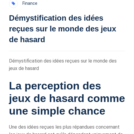
Finance
Démystification des idées
reçues sur le monde des jeux
de hasard
Démystification des idées reçues sur le monde des
jeux de hasard
La perception des
jeux de hasard comme
une simple chance
Une des idées reçues les plus répandues concernant